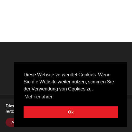
Diese Website verwendet Cookies. Wenn
Sie die Website weiter nutzen, stimmen Sie
der Verwendung von Cookies zu.
Mehr erfahren
Impressum
Datenschutzerklärung
Diese Website verwendet Cookies. Wenn Sie die Website weiter
nutzen, stimmen Sie der Verwendung von Cookies zu.
© 2026 Marcel Schmitz | Alle Rechte vorbehalten
Ok
Akzeptieren