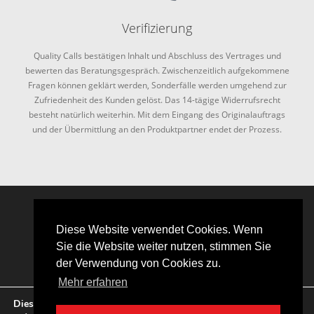
Verifizierung
Quality Calls bestätigen Inhalt und Abschluss des Vertrages und
bewerten das Beratungsgespräch. Zwischenzeitlich aufgekommene
Fragen können geklärt werden, Sonderfälle werden umgehend zur
Zufriedenheit des Kunden gelöst. Das 14-tägige Widerrufsrecht
besteht natürlich weiterhin. Mit dem Eingang des Originalauftrags
und der Übermittlung an den Produktpartner endet der Prozess.
Diese Website verwendet Cookies. Wenn
Sie die Website weiter nutzen, stimmen Sie
der Verwendung von Cookies zu.
Mehr erfahren
Diese Website verwendet Cookies. Wenn Sie die Website weiter