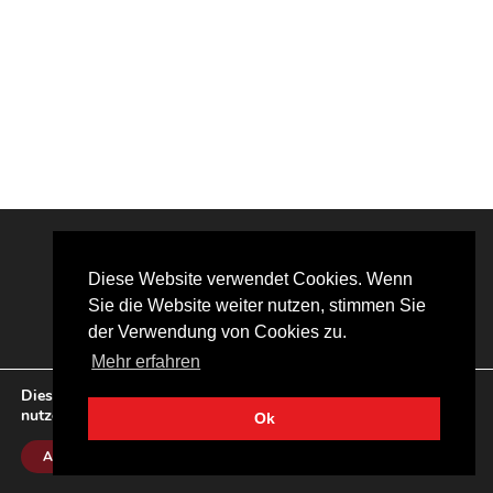
Diese Website verwendet Cookies. Wenn
Sie die Website weiter nutzen, stimmen Sie
der Verwendung von Cookies zu.
Mehr erfahren
Diese Website verwendet Cookies. Wenn Sie die Website weiter
nutzen, stimmen Sie der Verwendung von Cookies zu.
Ok
Impressum
Datenschutzerklärung
Akzeptieren
© 2026 Marcel Schmitz | Alle Rechte vorbehalten